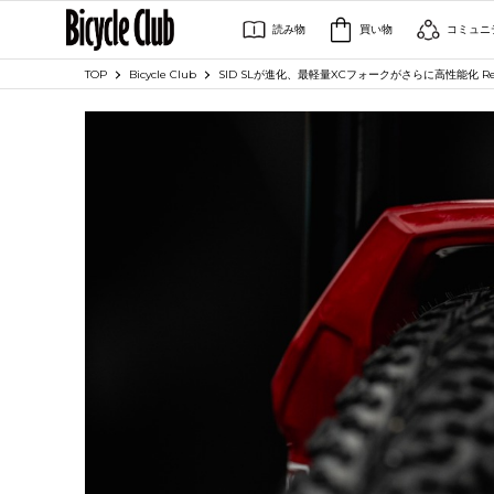
読み物
買い物
コミュニ
TOP
Bicycle Club
SID SLが進化、最軽量XCフォークがさらに高性能化 R