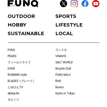
OUTDOOR
SPORTS
HOBBY
LIFESTYLE
SUSTAINABLE
LOCAL
FUNQ
ランドネ
PEAKS
VINAVIS
フィールドライフ
SALT WORLD
EVEN
Bicycle Club
RUNNING style
FUNQ NALU
BLADES（ブレード）
flick!
じゆけんTV
buono
eBikeLife
Kyoto in Tokyo
タビノリ