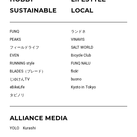
SUSTAINABLE
LOCAL
FUNQ
ランドネ
PEAKS
VINAVIS
フィールドライフ
SALT WORLD
EVEN
Bicycle Club
RUNNING style
FUNQ NALU
BLADES（ブレード）
flick!
じゆけんTV
buono
eBikeLife
Kyoto in Tokyo
タビノリ
ALLIANCE MEDIA
YOLO
Kurashi