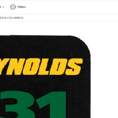
ティ
Others
 & COLUMBUS-