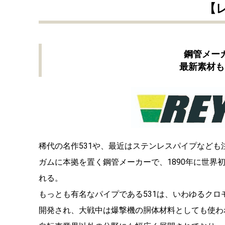
【
鋼管メー
最新素材も
稀代の名作531や、最近はステンレスパイプなど
ガムに本拠を置く鋼管メーカーで、1890年に世界
れる。
もっとも有名なパイプである531は、いわゆるクロ
開発され、大戦中は爆撃機の胴体材料としても使わ