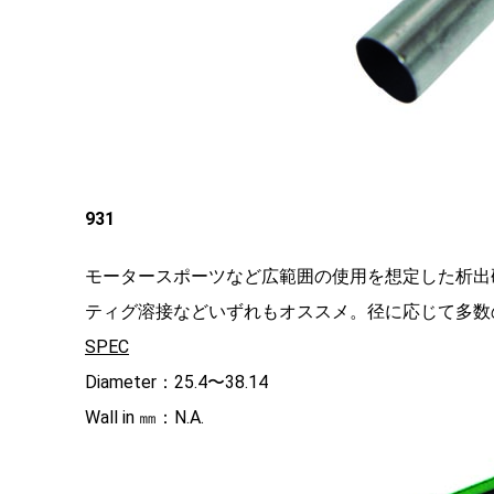
931
モータースポーツなど広範囲の使用を想定した析出
ティグ溶接などいずれもオススメ。径に応じて多数
SPEC
Diameter：25.4〜38.14
Wall in ㎜：N.A.