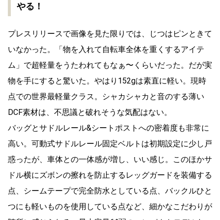
やる！
プレスリリースで画像を見た限りでは、じつはピンときて
いなかった。「物を入れて自転車全体を重くするアイテ
ム」で超軽量をうたわれてもなぁ〜くらいだった。だが実
物を手にすると驚いた。やはり152gは素直に軽い。現時
点での世界最軽量クラス。シャカシャカと音のする薄い
DCF素材は、不思議と破れそうな気配はない。
バッグとサドルレール&シートポストへの密着度も非常に
高い。可動式サドルレール固定ベルトは初期設定に少し戸
惑ったが、車体との一体感が増し、いい感じ。このほかサ
ドル横にズボンの擦れを防止するレッグガードを装備する
点、シームテープで完全防水としている点、バックルひと
つにも軽いものを使用している点など、細かなこだわりが