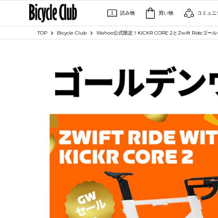
読み物
買い物
コミュニ
TOP
Bicycle Club
Wahoo公式限定！KICKR CORE 2とZwift Rid