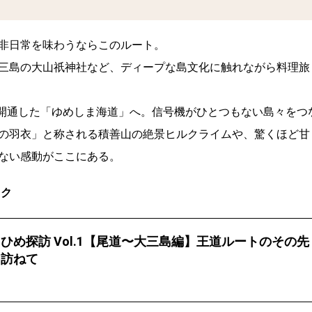
非日常を味わうならこのルート。
三島の大山祇神社など、ディープな島文化に触れながら料理旅
線開通した「ゆめしま海道」へ。信号機がひとつもない島々をつ
の羽衣」と称される積善山の絶景ヒルクライムや、驚くほど甘
ない感動がここにある。
ック
ひめ探訪 Vol.1【尾道〜大三島編】王道ルートのその先
を訪ねて