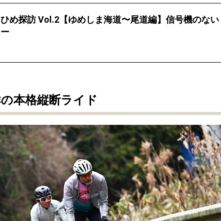
ひめ探訪 Vol.2【ゆめしま海道〜尾道編】信号機のない
リー
群の本格縦断ライド