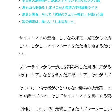
非日常の島時間へ。絶景とアイランドホッピングの旅
海も山も欲張る！ 走りごたえ抜群の本格縦断ライド
歴史と美食、そして「究極のフェリー輪行」を味わう旅
次の週末は、新しい「しまなみ」へ
サイクリストの聖地、しまなみ海道。尾道から今治
しい。しかし、メインルートをただ通り過ぎるだけ
い。
ブルーラインから一歩足を踏み出した周辺に広がる
松山エリア」などを含んだ広域エリア。それが「グ
そこには、信号機がひとつもない離島の快走路、ヒ
水や郷土グルメ、そしてサイクリストを虜にする究
今回は、これまでに走破してきた「グレーターしま