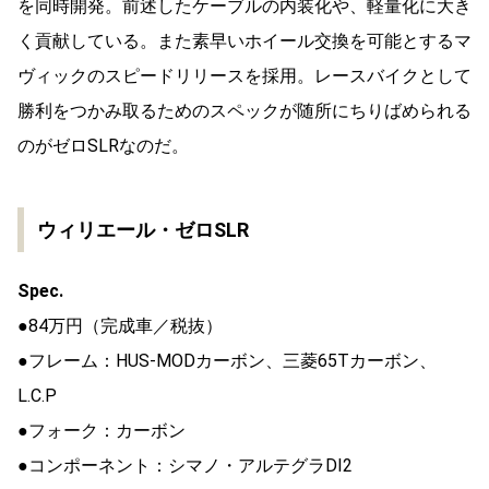
を同時開発。前述したケーブルの内装化や、軽量化に大き
く貢献している。また素早いホイール交換を可能とするマ
ヴィックのスピードリリースを採用。レースバイクとして
勝利をつかみ取るためのスペックが随所にちりばめられる
のがゼロSLRなのだ。
ウィリエール・ゼロSLR
Spec.
●84万円（完成車／税抜）
●フレーム：HUS-MODカーボン、三菱65Tカーボン、
L.C.P
●フォーク：カーボン
●コンポーネント：シマノ・アルテグラDI2