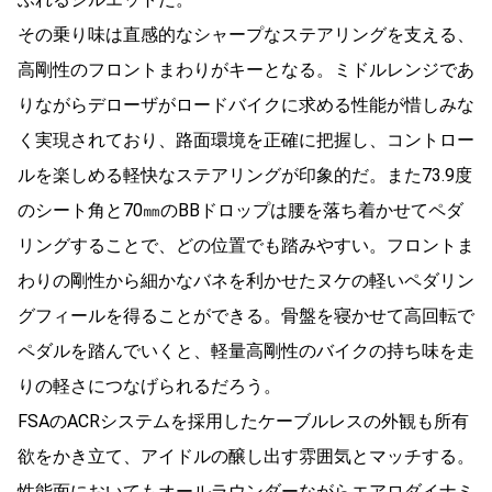
その乗り味は直感的なシャープなステアリングを支える、
高剛性のフロントまわりがキーとなる。ミドルレンジであ
りながらデローザがロードバイクに求める性能が惜しみな
く実現されており、路面環境を正確に把握し、コントロー
ルを楽しめる軽快なステアリングが印象的だ。また73.9度
のシート角と70㎜のBBドロップは腰を落ち着かせてペダ
リングすることで、どの位置でも踏みやすい。フロントま
わりの剛性から細かなバネを利かせたヌケの軽いペダリン
グフィールを得ることができる。骨盤を寝かせて高回転で
ペダルを踏んでいくと、軽量高剛性のバイクの持ち味を走
りの軽さにつなげられるだろう。
FSAのACRシステムを採用したケーブルレスの外観も所有
欲をかき立て、アイドルの醸し出す雰囲気とマッチする。
性能面においてもオールラウンダーながらエアロダイナミ