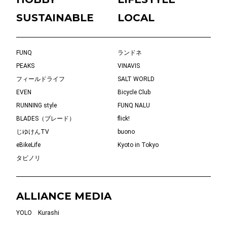
SUSTAINABLE
LOCAL
FUNQ
ランドネ
PEAKS
VINAVIS
フィールドライフ
SALT WORLD
EVEN
Bicycle Club
RUNNING style
FUNQ NALU
BLADES（ブレード）
flick!
じゆけんTV
buono
eBikeLife
Kyoto in Tokyo
タビノリ
ALLIANCE MEDIA
YOLO
Kurashi