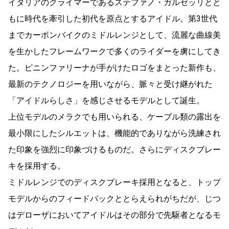
イタリアのクライマーであるステファノ・ガルゼッリとと
もに時代を牽引した初代を原点とするアイドル。第3世代
までカーボンバイクのミドルレンジとして、流麗な曲線美
を生かしたフレームワークで多くのライダーを虜にしてき
た。ピニンファリーナが手がけたロゴをまとった新作も、
最新のテクノロジーを用いながら、脈々と受け継がれた
「アイドルらしさ」を感じさせるモデルとして誕生。
上位モデルのメラクでも用いられる、ケーブル類の露出を
最小限にしたシルエットは、機能的でありながら洗練され
た印象を強烈に印象づけるものだ。さらにディスクブレー
キを採用する。
ミドルレンジでのディスクブレーキ採用となると、トップ
モデルからのフィードバックととらえられがちだが、じつ
はデローザにおいてアイドルはその部分で先駆者となるモ