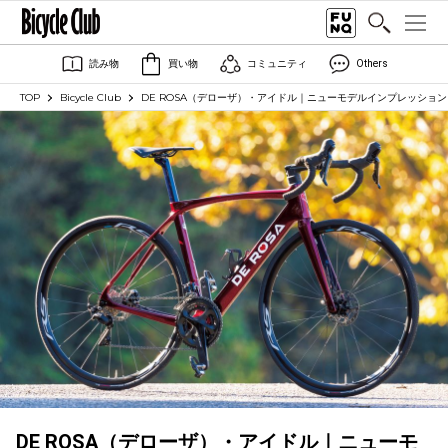
読み物
買い物
コミュニティ
Others
TOP
Bicycle Club
DE ROSA（デローザ）・アイドル｜ニューモデルインプレッション
DE ROSA（デローザ）・アイドル｜ニューモ