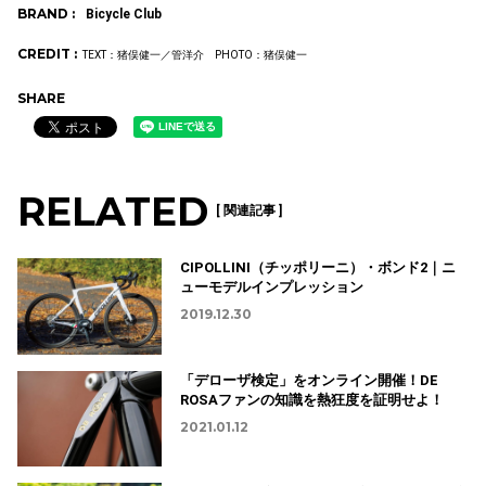
BRAND :
Bicycle Club
CREDIT :
TEXT：猪俣健一／管洋介 PHOTO：猪俣健一
SHARE
RELATED
[ 関連記事 ]
CIPOLLINI（チッポリーニ）・ボンド2｜ニ
ューモデルインプレッション
2019.12.30
「デローザ検定」をオンライン開催！DE
ROSAファンの知識を熱狂度を証明せよ！
2021.01.12