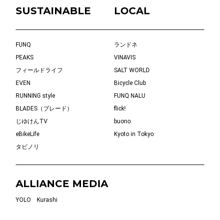
SUSTAINABLE
LOCAL
FUNQ
ランドネ
PEAKS
VINAVIS
フィールドライフ
SALT WORLD
EVEN
Bicycle Club
RUNNING style
FUNQ NALU
BLADES（ブレード）
flick!
じゆけんTV
buono
eBikeLife
Kyoto in Tokyo
タビノリ
ALLIANCE MEDIA
YOLO
Kurashi