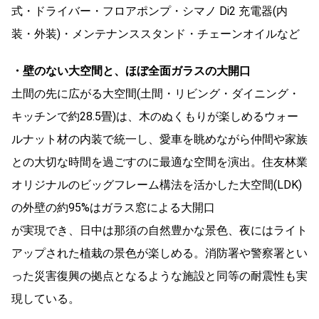
式・ドライバー・フロアポンプ・シマノ Di2 充電器(内
装・外装)・メンテナンススタンド・チェーンオイルなど
・壁のない大空間と、ほぼ全面ガラスの大開口
土間の先に広がる大空間(土間・リビング・ダイニング・
キッチンで約28.5畳)は、木のぬくもりが楽しめるウォー
ルナット材の内装で統一し、愛車を眺めながら仲間や家族
との大切な時間を過ごすのに最適な空間を演出。住友林業
オリジナルのビッグフレーム構法を活かした大空間(LDK)
の外壁の約95%はガラス窓による大開口
が実現でき、日中は那須の自然豊かな景色、夜にはライト
アップされた植栽の景色が楽しめる。消防署や警察署とい
った災害復興の拠点となるような施設と同等の耐震性も実
現している。