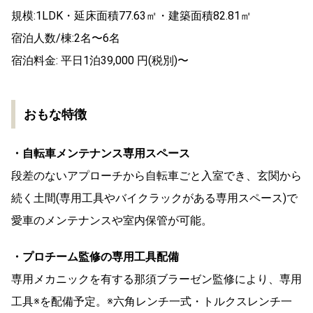
規模:1LDK・延床面積77.63㎡・建築面積82.81㎡
宿泊人数/棟:2名〜6名
宿泊料金: 平日1泊39,000 円(税別)〜
おもな特徴
・自転車メンテナンス専用スペース
段差のないアプローチから自転車ごと入室でき、玄関から
続く土間(専用工具やバイクラックがある専用スペース)で
愛車のメンテナンスや室内保管が可能。
・プロチーム監修の専用工具配備
専用メカニックを有する那須ブラーゼン監修により、専用
工具※を配備予定。※六角レンチ一式・トルクスレンチ一