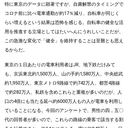
特に東京のデータに顕著ですが、自粛解禁のタイミングで
コロナ前に比べ電車通勤が約17％減り、自転車が同じく
らい増えるという結果は恐怖を感じる。自転車の健全な活
用を推進する立場としてはたいへんにうれしいことだが、
この急激な変化で「健全」を維持することは至難とも思え
るからだ。
東京の１日あたりの電車利用者はJR、地下鉄だけみて
も、京浜東北約1,500万人、山の手約1,580万人、中央総武
約1,950万人、東京メトロ9路線で約742万人、都営4路線
で約282万人、私鉄を含めこれらと重複が多いのだが、人
口の4倍にも当たる延べ約6000万人もの人が電車を利用し
ていることになる。今回のアンケートで、男性の四，五〇
代の回答者が多いので、これらの路線の乗客で該当する割