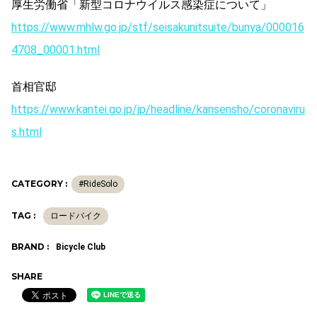
厚生労働省「新型コロナウイルス感染症について」
https://www.mhlw.go.jp/stf/seisakunitsuite/bunya/000016
4708_00001.html
首相官邸
https://www.kantei.go.jp/jp/headline/kansensho/coronaviru
s.html
CATEGORY :
#RideSolo
TAG :
ロードバイク
BRAND :
Bicycle Club
SHARE