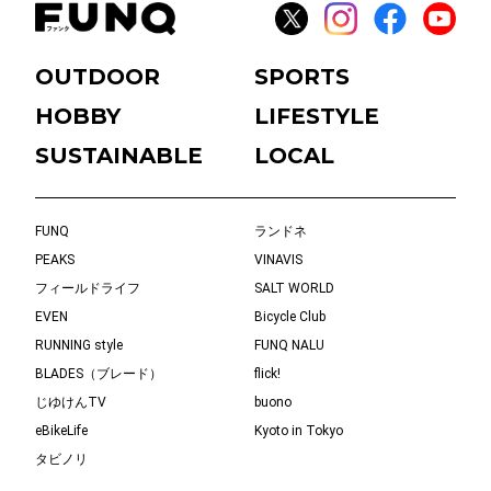
OUTDOOR
SPORTS
HOBBY
LIFESTYLE
SUSTAINABLE
LOCAL
FUNQ
ランドネ
PEAKS
VINAVIS
フィールドライフ
SALT WORLD
EVEN
Bicycle Club
RUNNING style
FUNQ NALU
BLADES（ブレード）
flick!
じゆけんTV
buono
eBikeLife
Kyoto in Tokyo
タビノリ