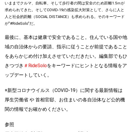
いままでクルマ、自転車、そして歩行者の間は安全のため距離1.5ｍが
求められてきた。そしてCOVID-19の感染拡大対策として、さらに人と
人と社会的距離（SOCIAL DISTANCE）も求められる。そのキーワード
が”#RideSolo”だ。
最後に、基本は健康で安全であること。住んでいる国や地
域の自治体からの要請、指示に従うことが前提であること
をあらかじめ付け加えさせていただきたい。編集部でもひ
きつづき
＃RideSolo
をキーワードにヒントとなる情報をア
ップデートしていく。
※新型コロナウイルス（COVID-19）に関する最新情報は
厚生労働省 や 首相官邸、お住まいの各自治体など公的機
関の情報でお確かめください。
参照