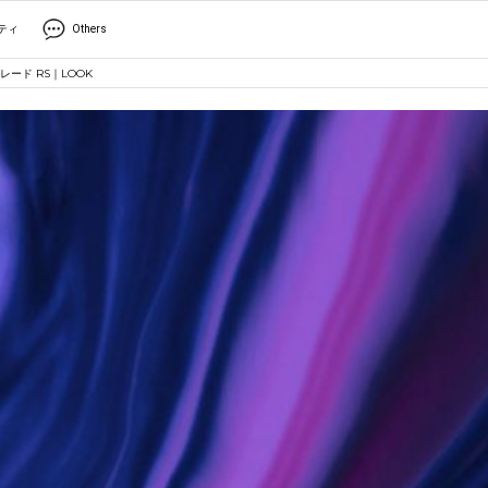
ティ
Others
ード RS｜LOOK