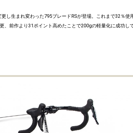
更し生まれ変わった795ブレードRSが登場。これまで32％使
更、前作より31ポイント高めたことで200gの軽量化に成功し