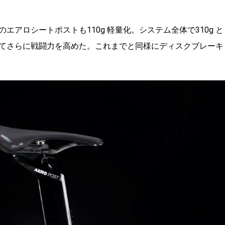
アロシートポストも110g 軽量化。システム全体で310g と
てさらに戦闘力を高めた。これまでと同様にディスクブレーキ