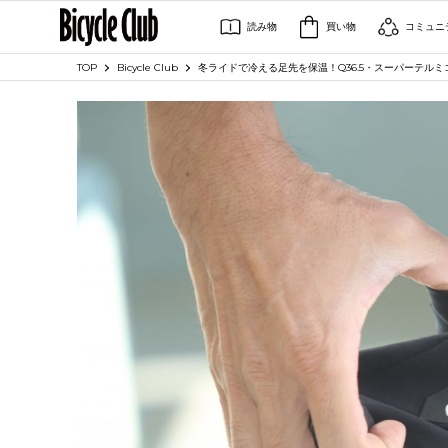
読み物
買い物
コミュニ
TOP
Bicycle Club
冬ライドで冷える足先を保温！Q36.5・スーパーテルミコ