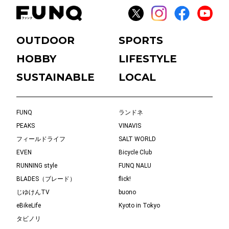
OUTDOOR
SPORTS
HOBBY
LIFESTYLE
SUSTAINABLE
LOCAL
FUNQ
ランドネ
PEAKS
VINAVIS
フィールドライフ
SALT WORLD
EVEN
Bicycle Club
RUNNING style
FUNQ NALU
BLADES（ブレード）
flick!
じゆけんTV
buono
eBikeLife
Kyoto in Tokyo
タビノリ