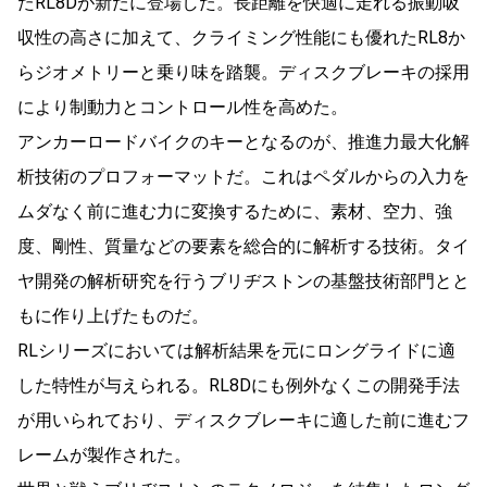
たRL8Dが新たに登場した。長距離を快適に走れる振動吸
収性の高さに加えて、クライミング性能にも優れたRL8か
らジオメトリーと乗り味を踏襲。ディスクブレーキの採用
により制動力とコントロール性を高めた。
アンカーロードバイクのキーとなるのが、推進力最大化解
析技術のプロフォーマットだ。これはペダルからの入力を
ムダなく前に進む力に変換するために、素材、空力、強
度、剛性、質量などの要素を総合的に解析する技術。タイ
ヤ開発の解析研究を行うブリヂストンの基盤技術部門とと
もに作り上げたものだ。
RLシリーズにおいては解析結果を元にロングライドに適
した特性が与えられる。RL8Dにも例外なくこの開発手法
が用いられており、ディスクブレーキに適した前に進むフ
レームが製作された。