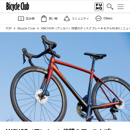
読み物
買い物
コミュニティ
Others
TOP
Bicycle Club
ANCHOR（アンカー）待望のディスクブレーキモデルRL8D｜ニ