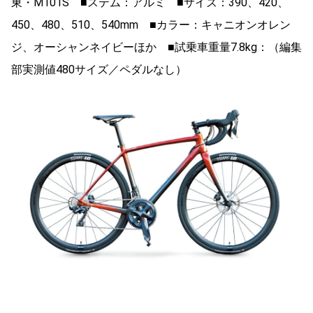
東・M101S ■ステム：アルミ ■サイズ：390、420、
450、480、510、540mm ■カラー：キャニオンオレン
ジ、オーシャンネイビーほか ■試乗車重量7.8kg：（編集
部実測値480サイズ／ペダルなし）