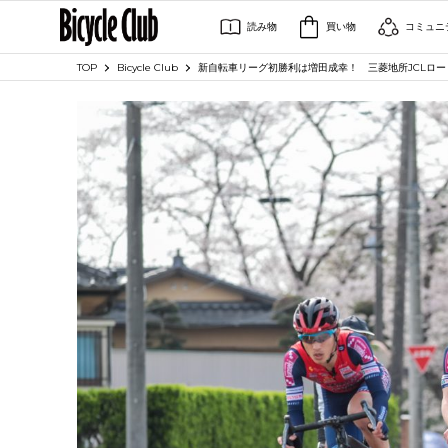
読み物
買い物
コミュニ
TOP
Bicycle Club
新自転車リーグ初勝利は増田成幸！ 三菱地所JCLロー