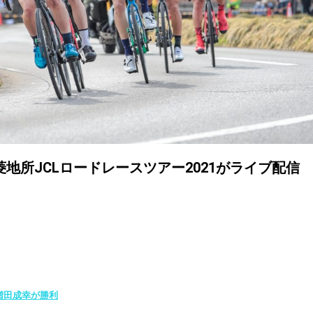
地所JCLロードレースツアー2021がライブ配信
増田成幸が勝利