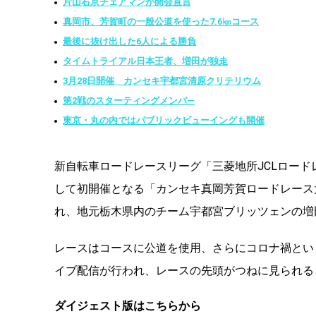
片山右京チェアマンが開会宣言
真岡市、芳賀町の一般公道を使った7.6㎞コース
最後に抜け出した6人による勝負
タイムトライアル日本王者、増田が独走
3月28日開催 カンセキ宇都宮清原クリテリウム
第2戦のスターティングメンバ―
東京・丸の内ではパブリックビューイングも開催
新自転車ロードレースリーグ「三菱地所JCLロードレ
して初開催となる「カンセキ真岡芳賀ロードレース
れ、地元栃木県内のチーム宇都宮ブリッツェンの増
レースはコースに公道を使用、さらにコロナ禍という
イブ配信が行われ、レースの先頭がつねに見られる
ダイジェスト版はこちらから