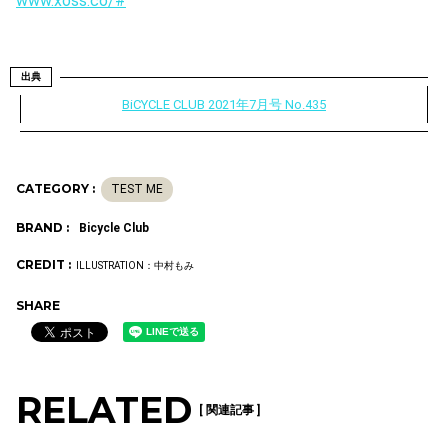
www.xoss.co/#
出典
BiCYCLE CLUB 2021年7月号 No.435
CATEGORY :
TEST ME
BRAND :
Bicycle Club
CREDIT :
ILLUSTRATION：中村もみ
SHARE
RELATED
[ 関連記事 ]