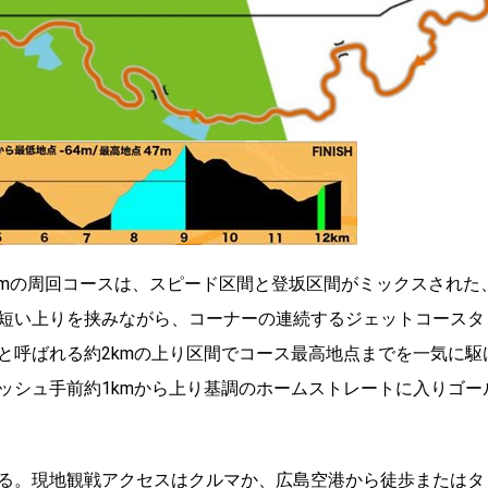
3kmの周回コースは、スピード区間と登坂区間がミックスされた
短い上りを挟みながら、コーナーの連続するジェットコースタ
と呼ばれる約2kmの上り区間でコース最高地点までを一気に駆
ッシュ手前約1kmから上り基調のホームストレートに入りゴー
される。現地観戦アクセスはクルマか、広島空港から徒歩またはタ