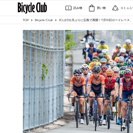
読み物
買い物
コミュニ
TOP
Bicycle Club
JCLが3カ月ぶりに広島で再開！7月10日ロードレース