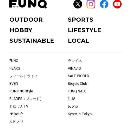
OUTDOOR
SPORTS
HOBBY
LIFESTYLE
SUSTAINABLE
LOCAL
FUNQ
ランドネ
PEAKS
VINAVIS
フィールドライフ
SALT WORLD
EVEN
Bicycle Club
RUNNING style
FUNQ NALU
BLADES（ブレード）
flick!
じゆけんTV
buono
eBikeLife
Kyoto in Tokyo
タビノリ