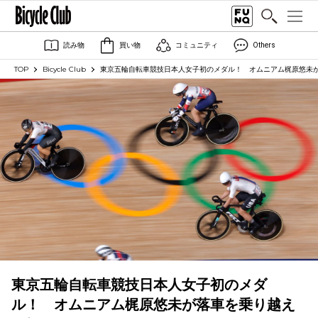
読み物
買い物
コミュニティ
Others
TOP
Bicycle Club
東京五輪自転車競技日本人女子初のメダル！ オムニアム梶原悠未
東京五輪自転車競技日本人女子初のメダ
ル！ オムニアム梶原悠未が落車を乗り越え