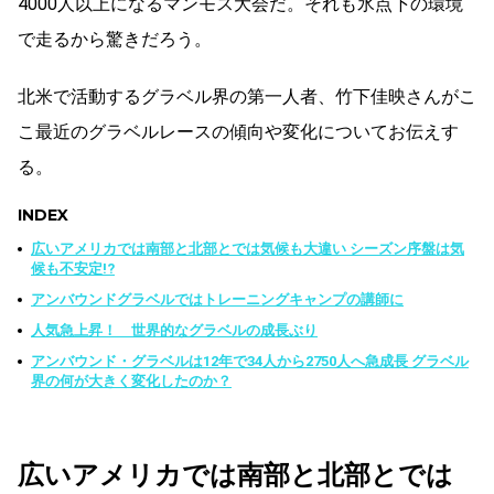
4000人以上になるマンモス大会だ。それも氷点下の環境
で走るから驚きだろう。
北米で活動するグラベル界の第一人者、竹下佳映さんがこ
こ最近のグラベルレースの傾向や変化についてお伝えす
る。
INDEX
広いアメリカでは南部と北部とでは気候も大違い シーズン序盤は気
候も不安定!?
アンバウンドグラベルではトレーニングキャンプの講師に
人気急上昇！ 世界的なグラベルの成長ぶり
アンバウンド・グラベルは12年で34人から2750人へ急成長 グラベル
界の何が大きく変化したのか？
広いアメリカでは南部と北部とでは