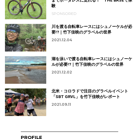
までボーダレスに走れる！ THE BASEで体
験
SPONSORED
川を渡る自転車レースにはシュノーケルが必
要!?｜竹下佳映のグラベルの世界
2021.12.04
湖を泳いで渡る自転車レースにはシュノーケ
ルが必要!?｜竹下佳映のグラベルの世界
2021.12.02
北米・コロラドで注目のグラベルイベント
「SBT GRVL」を竹下佳映がレポート
2021.09.11
PROFILE