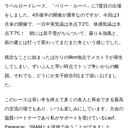
ラベルロードレース、「ベリー・ルーベ」に7度目の出場
をしました。4月後半の開催が通常なのですが、今回は3
月末の開催で、一日中実気温は氷点下2℃、体感気温は氷
点下7℃！ 朝には若干雪がちらついて、曇り＆強風と、
前の週とは打って変わってまだまだ冬という感じでした。
残念なことに始まったばかりの8km地点でメカトラが発生
してしまい、ずいぶんと早い時点でトップ争いからの離
脱。それでも、どうにか女子総合5位まで追い上げまし
た。
このレースは長い冬を終えて多くの友人と再会できる最高
の交流の場でもあり、いつも楽しみにしています。大会の
協賛パートナーであり私がサポートを受けているLauf、
Panaracer、SRAMとも現地で会うことができました。