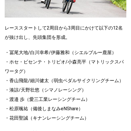
レーススタートして2周目から3周目にかけて以下の12名
が抜け出し、先頭集団を形成。
・冨尾大地/白川幸希/伊藤雅和（シエルブルー鹿屋）
・ホセ・ビセンテ・トリビオ/小森亮平（マトリックスパ
ワータグ）
・香山飛龍/細川健太（弱虫ペダルサイクリングチーム）
・湊諒/天野壮悠（シマノレーシング）
・渡邉 歩（愛三工業レーシングチーム）
・松原颯祐（備後しまなみeNShare）
・花田聖誠（キナンレーシングチーム）