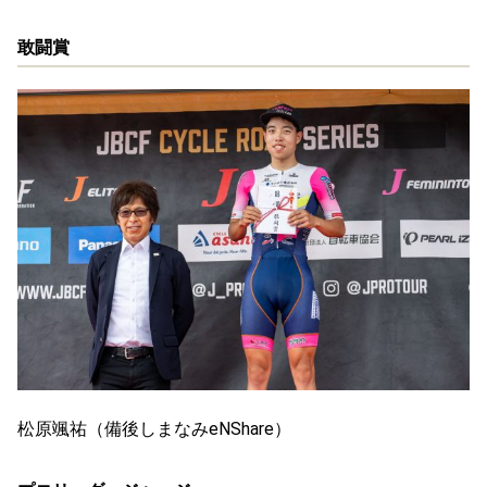
敢闘賞
松原颯祐（備後しまなみeNShare）