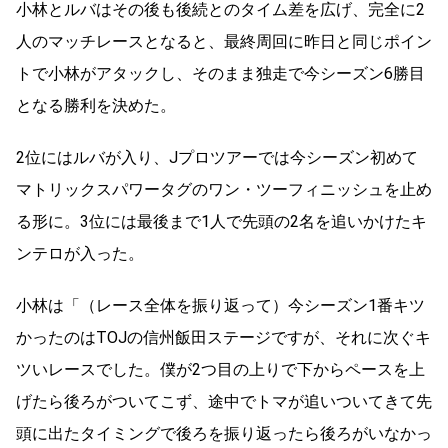
小林とルバはその後も後続とのタイム差を広げ、完全に2
人のマッチレースとなると、最終周回に昨日と同じポイン
トで小林がアタックし、そのまま独走で今シーズン6勝目
となる勝利を決めた。
2位にはルバが入り、Jプロツアーでは今シーズン初めて
マトリックスパワータグのワン・ツーフィニッシュを止め
る形に。3位には最後まで1人で先頭の2名を追いかけたキ
ンテロが入った。
小林は「（レース全体を振り返って）今シーズン1番キツ
かったのはTOJの信州飯田ステージですが、それに次ぐキ
ツいレースでした。僕が2つ目の上りで下からペースを上
げたら後ろがついてこず、途中でトマが追いついてきて先
頭に出たタイミングで後ろを振り返ったら後ろがいなかっ