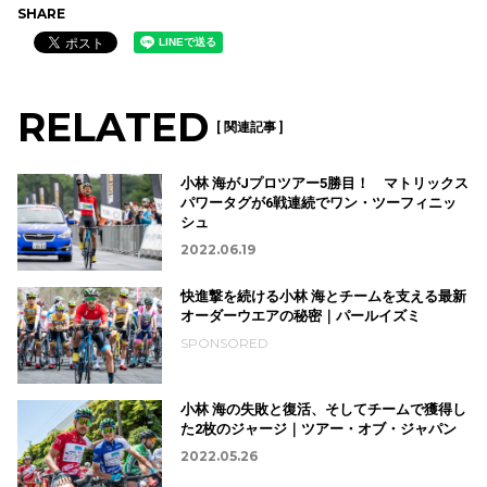
SHARE
RELATED
[ 関連記事 ]
小林 海がJプロツアー5勝目！ マトリックス
パワータグが6戦連続でワン・ツーフィニッ
シュ
2022.06.19
快進撃を続ける小林 海とチームを支える最新
オーダーウエアの秘密｜パールイズミ
SPONSORED
小林 海の失敗と復活、そしてチームで獲得し
た2枚のジャージ｜ツアー・オブ・ジャパン
2022.05.26