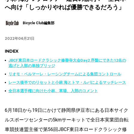
へ向け「しっかりやれば優勝できるだろう」
Bicycle Club編集部
2022年06月21日
INDEX
JBCF東日本ロードクラシック修善寺大会Day2 序盤にできた12名の
逃げと入部の単独ブリッジ
リオモ・ベルマーレ・レーシングチームによる集団コントロール
レース後半でのリセットと小林 海とトマ・ルバによるマッチレース
全日本選手権に向けた小林、草場、入部のコメント
6月18日から19日にかけて静岡県伊豆市にある日本サイク
ルスポーツセンターの5kmサーキットで全日本実業団自転
車競技連盟主催で第56回JBCF東日本ロードクラシック修