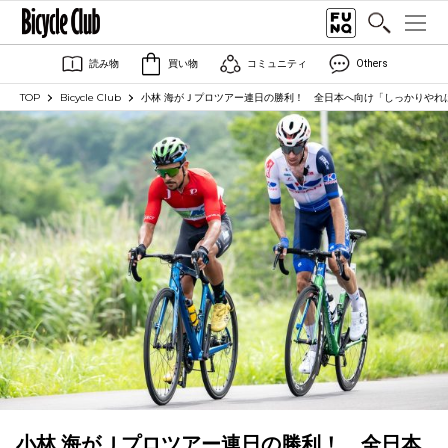
読み物
買い物
コミュニティ
Others
TOP
Bicycle Club
小林 海がＪプロツアー連日の勝利！ 全日本へ向け「しっかりやれ
小林 海がＪプロツアー連日の勝利！ 全日本