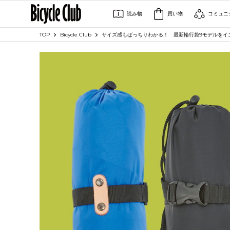
読み物
買い物
コミュニ
TOP
Bicycle Club
サイズ感もばっちりわかる！ 最新輪行袋9モデルをイ