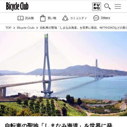
読み物
買い物
コミュニティ
Others
TOP
Bicycle Club
自転車の聖地「しまなみ海道」を世界に発信、NFTやDAOなどの
自転車の聖地「しまなみ海道」を世界に発