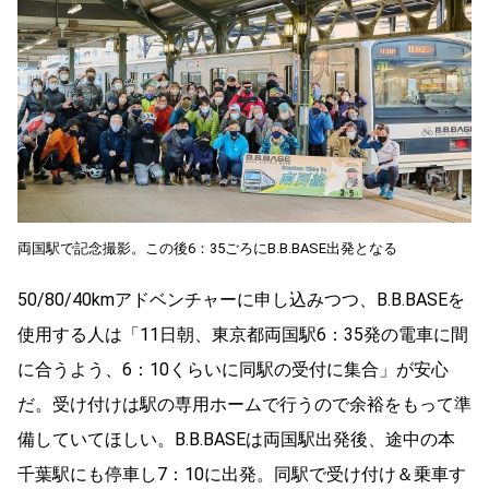
両国駅で記念撮影。この後6：35ごろにB.B.BASE出発となる
50/80/40kmアドベンチャーに申し込みつつ、B.B.BASEを
使用する人は「11日朝、東京都両国駅6：35発の電車に間
に合うよう、6：10くらいに同駅の受付に集合」が安心
だ。受け付けは駅の専用ホームで行うので余裕をもって準
備していてほしい。B.B.BASEは両国駅出発後、途中の本
千葉駅にも停車し7：10に出発。同駅で受け付け＆乗車す