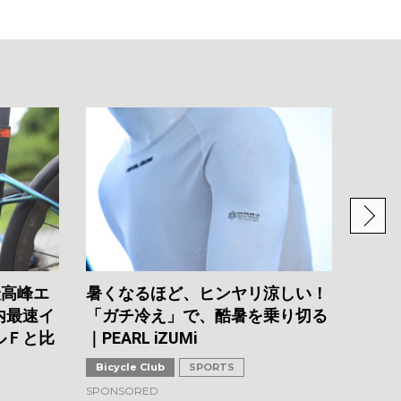
自転
リア
イシ
Bicyc
2026.0
最高峰エ
暑くなるほど、ヒンヤリ涼しい！
内最速イ
「ガチ冷え」で、酷暑を乗り切る
ルＦと比
｜PEARL iZUMi
Bicycle Club
SPORTS
SPONSORED