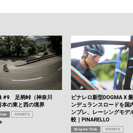
 #9 足柄峠（神奈川
ピナレロ新型DOGMA X 
日本の東と西の境界
ンデュランスロードを国
ンプレ、レーシングモデ
Club
SPORTS
較｜PINARELLO
9
Bicycle Club
SPORTS