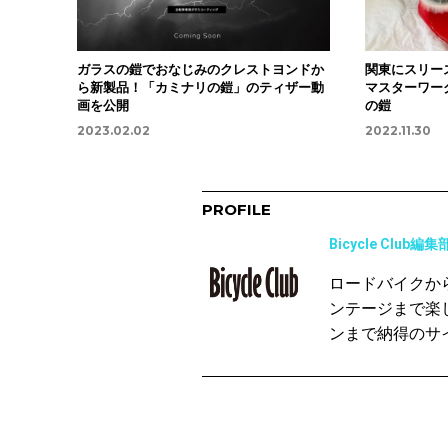
ガラスの鎧でおなじみのクレストヨンドか
関東にスリー
ら新製品！「カミナリの鎧」のティザー動
マスターワー
画を公開
の鎧
2023.02.02
2022.11.30
PROFILE
Bicycle Club編集
ロードバイクか
ンテージまで楽
ンまで納得のサ