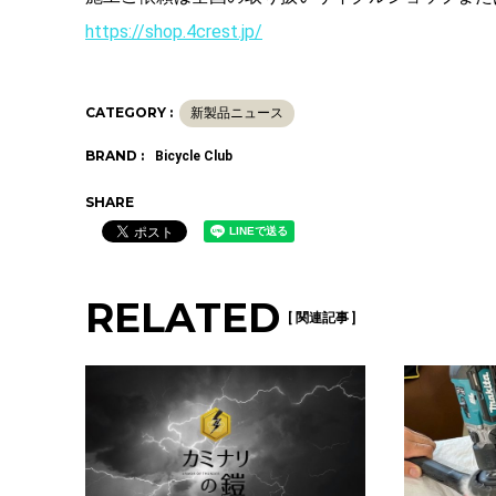
https://shop.4crest.jp/
CATEGORY :
新製品ニュース
BRAND :
Bicycle Club
SHARE
RELATED
[ 関連記事 ]