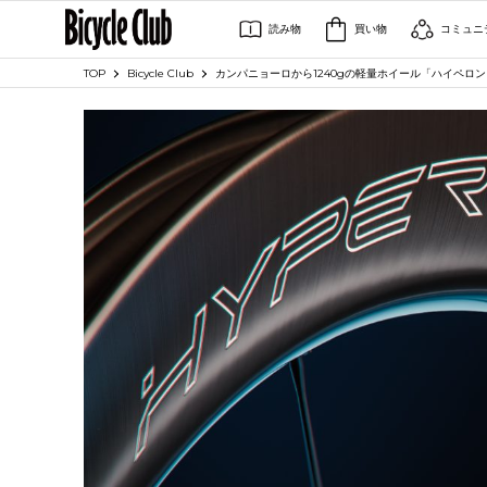
読み物
買い物
コミュニ
TOP
Bicycle Club
カンパニョーロから1240gの軽量ホイール「ハイペロン・