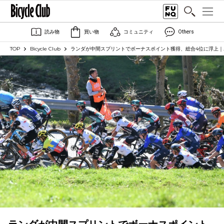
読み物
買い物
コミュニティ
Others
TOP
Bicycle Club
ランダが中間スプリントでボーナスポイント獲得、総合4位に浮上｜