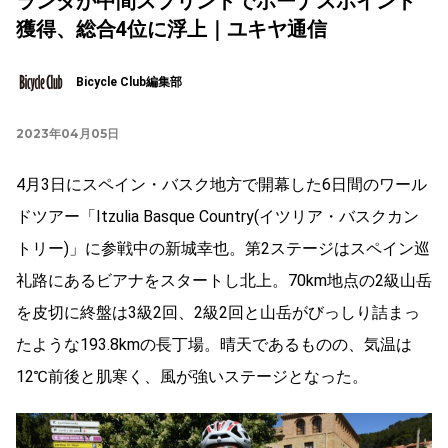
ランダが中間スプリントでボーナスポイント
獲得、総合4位に浮上｜ユキヤ通信
Bicycle Club編集部
2023年04月05日
4月3日にスペイン・バスク地方で開幕した6日間のワール
ドツアー「Itzulia Basque Country(イツリア・バスクカン
トリー)」に参戦中の新城幸也。第2ステージはスペイン巡
礼路にあるビアナをスタートし北上。70km地点の2級山岳
を皮切に終盤は3級2回、2級2回と山岳がびっしり詰まっ
たような193.8kmの長丁場。晴天であるものの、気温は
12℃前後と肌寒く、風が強いステージとなった。