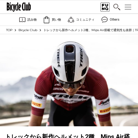
読み物
買い物
コミュニティ
Others
TOP
Bicycle Club
トレックから新作ヘルメット2種、Mips Air搭載で通気性も抜群｜TR
トレックから新作ヘルメット2種、Mips Air搭