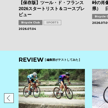
【保存版】ツール・ド・フランス
峠の肖像
2026スタートリスト＆コースプレ
県） 
ビュー
Bicycle 
Bicycle Club
SPORTS
2026.07.0
2026.07.04
REVIEW
[ 編集部がテストしてみた ]
ス注目
インプ