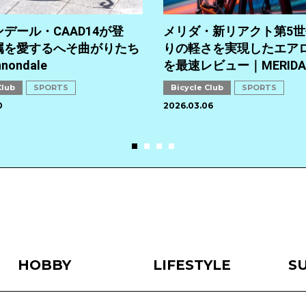
デール・CAAD14が登
メリダ・新リアクト第5
属を愛するへそ曲がりたち
りの軽さを実現したエア
nondale
を最速レビュー｜MERIDA
Club
SPORTS
Bicycle Club
SPORTS
0
2026.03.06
HOBBY
LIFESTYLE
S