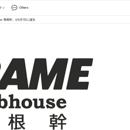
ティ
Others
use 尾根幹」が6月1日に誕生