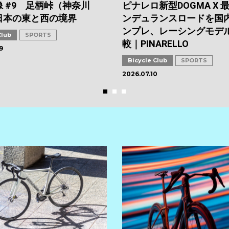
 #9 足柄峠（神奈川
ピナレロ新型DOGMA X 
日本の東と西の境界
ンデュランスロードを国
ンプレ、レーシングモデ
Club
SPORTS
較｜PINARELLO
9
Bicycle Club
SPORTS
2026.07.10