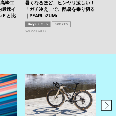
2026.0
最高峰エ
暑くなるほど、ヒンヤリ涼しい！
内最速イ
「ガチ冷え」で、酷暑を乗り切る
ルＦと比
｜PEARL iZUMi
Bicycle Club
SPORTS
SPONSORED
スペ
底比
ト、