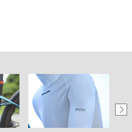
自転
リア
イシ
Bicyc