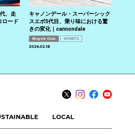
Bicyc
SPONS
世代、走
キャノンデール・スーパーシック
ロロード
スエボ5代目、乗り味における驚
きの変化｜cannondale
Bicycle Club
SPORTS
2026.02.18
USTAINABLE
LOCAL