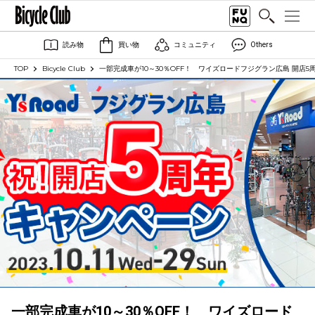
読み物
買い物
コミュニティ
Others
TOP
Bicycle Club
一部完成車が10～30％OFF！ ワイズロードフジグラン広島 開店
一部完成車が10～30％OFF！ ワイズロード