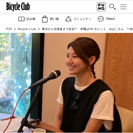
読み物
買い物
コミュニティ
Others
TOP
Bicycle Club
東京から北海道まで自走!? 本職はMCタレント、みぱこさん 〜自転車旅