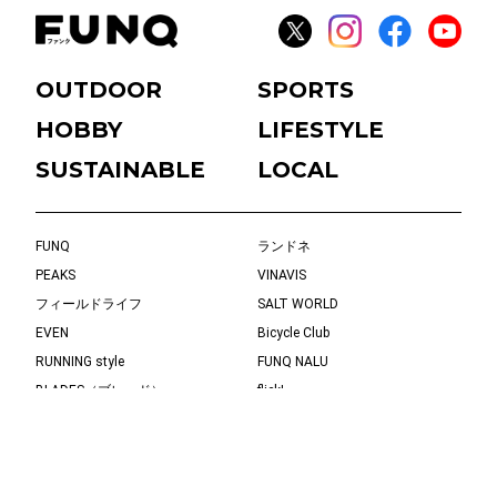
OUTDOOR
SPORTS
HOBBY
LIFESTYLE
SUSTAINABLE
LOCAL
FUNQ
ランドネ
PEAKS
VINAVIS
フィールドライフ
SALT WORLD
EVEN
Bicycle Club
RUNNING style
FUNQ NALU
BLADES（ブレード）
flick!
じゆけんTV
buono
eBikeLife
Kyoto in Tokyo
タビノリ