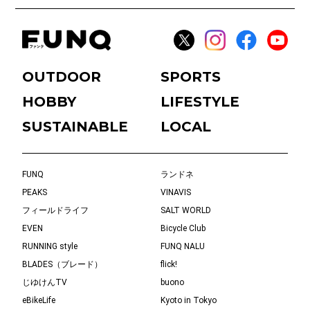
OUTDOOR
SPORTS
HOBBY
LIFESTYLE
SUSTAINABLE
LOCAL
FUNQ
ランドネ
PEAKS
VINAVIS
フィールドライフ
SALT WORLD
EVEN
Bicycle Club
RUNNING style
FUNQ NALU
BLADES（ブレード）
flick!
じゆけんTV
buono
eBikeLife
Kyoto in Tokyo