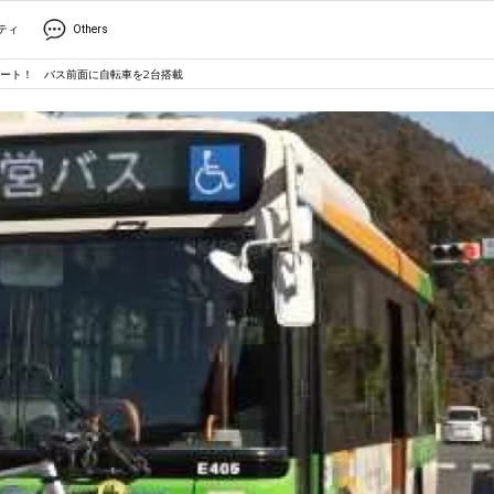
ティ
Others
ート！ バス前面に自転車を2台搭載