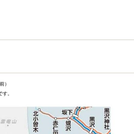
駅前）
です。