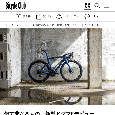
読み物
買い物
コミュニティ
Others
TOP
Bicycle Club
似て非なるもの、新型ドグマFデビュー｜PINARELLO
似て非なるもの、新型ドグマFデビュー｜