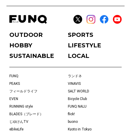
OUTDOOR
SPORTS
HOBBY
LIFESTYLE
SUSTAINABLE
LOCAL
FUNQ
ランドネ
PEAKS
VINAVIS
フィールドライフ
SALT WORLD
EVEN
Bicycle Club
RUNNING style
FUNQ NALU
BLADES（ブレード）
flick!
じゆけんTV
buono
eBikeLife
Kyoto in Tokyo