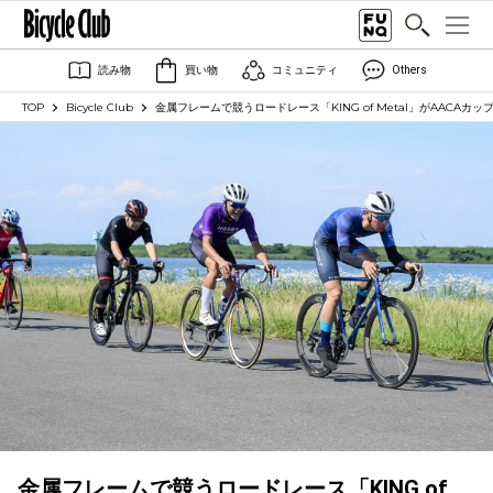
読み物
買い物
コミュニティ
Others
TOP
Bicycle Club
金属フレームで競うロードレース「KING of Metal」がAACAカ
金属フレームで競うロードレース「KING of