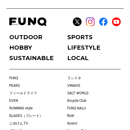
OUTDOOR
SPORTS
HOBBY
LIFESTYLE
SUSTAINABLE
LOCAL
FUNQ
ランドネ
PEAKS
VINAVIS
フィールドライフ
SALT WORLD
EVEN
Bicycle Club
RUNNING style
FUNQ NALU
BLADES（ブレード）
flick!
じゆけんTV
buono