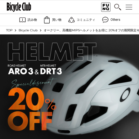
読み物
買い物
コミュニティ
Others
TOP
Bicycle Club
オークリー、高機能MIPSヘルメットをお得に 20%オフの期間限定キ