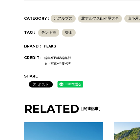
CATEGORY :
北アルプス
北アルプス山小屋大全
山小屋
TAG :
テント泊
登山
BRAND :
PEAKS
CREDIT :
編集◉PEAKS編集部
文・写真◉伊藤 俊明
SHARE
RELATED
[ 関連記事 ]