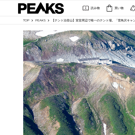
読み物
買い物
TOP
PEAKS
【テント泊登山】室堂周辺で唯一のテント場。「雷鳥沢キャ