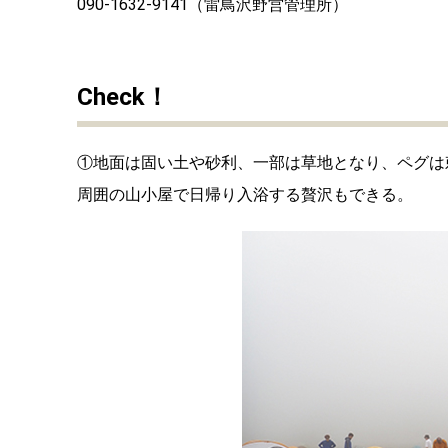
090-1632-9141（雷鳥沢野営管理所）
Check！
①地面は固い土や砂利、一部は草地となり、ペグは
周囲の山小屋で日帰り入浴する贅沢もできる。