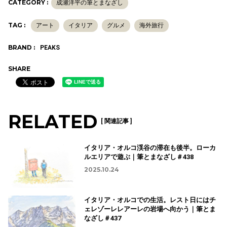
CATEGORY :
成瀬洋平の筆とまなざし
TAG :
アート
イタリア
グルメ
海外旅行
BRAND :
PEAKS
SHARE
RELATED
[ 関連記事 ]
イタリア・オルコ渓谷の滞在も後半。ローカ
ルエリアで遊ぶ｜筆とまなざし＃438
2025.10.24
イタリア・オルコでの生活。レスト日にはチ
ェレゾーレレアーレの岩場へ向かう｜筆とま
なざし＃437