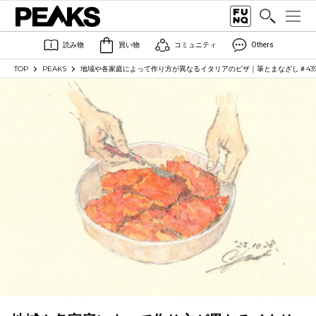
読み物
買い物
コミュニティ
Others
TOP
PEAKS
地域や各家庭によって作り方が異なるイタリアのピザ｜筆とまなざし＃43