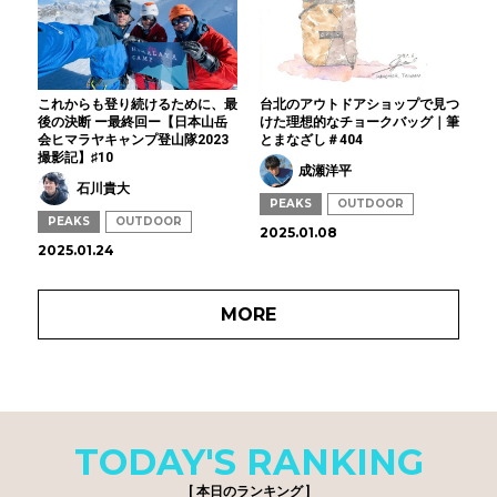
これからも登り続けるために、最
台北のアウトドアショップで見つ
後の決断 ー最終回ー【日本山岳
けた理想的なチョークバッグ｜筆
会ヒマラヤキャンプ登山隊2023
とまなざし＃404
撮影記】♯10
成瀬洋平
石川貴大
PEAKS
OUTDOOR
PEAKS
OUTDOOR
2025.01.08
2025.01.24
MORE
TODAY'S RANKING
[ 本日のランキング ]