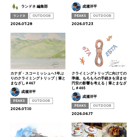
ランドネ 編集部
成瀬洋平
ランドネ
OUTDOOR
PEAKS
OUTDOOR
2026.07.28
2026.07.23
カナダ・スコーミッシュへ1年ぶ
クライミングトリップに向けての
りのクライミングトリップ｜筆と
準備。もろもろの手続きを済ませ
まなざし＃467
円安の影響を考える｜筆とまなざ
し＃465
成瀬洋平
成瀬洋平
PEAKS
OUTDOOR
PEAKS
OUTDOOR
2026.07.10
2026.06.17