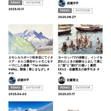
PEAKS
OUTDOOR
成瀬洋平
2025.10.11
PEAKS
OUTDOOR
2025.08.27
カモシカスポーツ松本店にてイタ
ヨーロッパでの体験と、インドを
リア・オルコ溪谷やシャモニをテ
訪れたときの経験をとおして感じ
ーマにした個展「The Hidden
た“旅”と“旅行”の違い｜劇団
Valley」開催｜筆とまなざし＃
EXILE・佐藤寛太の旅手引き ＃
416
16
成瀬洋平
佐藤寛太
PEAKS
OUTDOOR
PEAKS
OUTDOOR
2025.04.02
2025.03.17