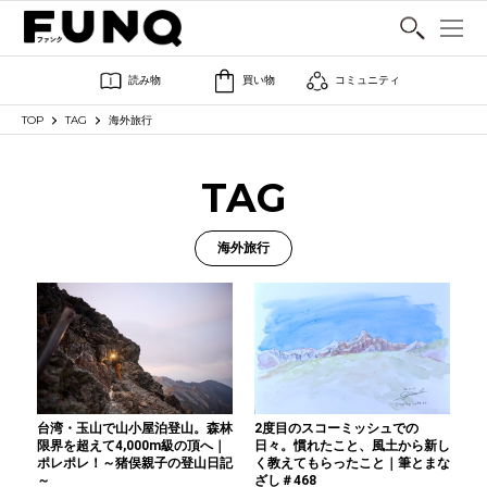
SHARE
読み物
買い物
コミュニティ
TOP
TAG
海外旅行
TAG
海外旅行
台湾・玉山で山小屋泊登山。森林
2度目のスコーミッシュでの
限界を超えて4,000m級の頂へ｜
日々。慣れたこと、風土から新し
ポレポレ！～猪俣親子の登山日記
く教えてもらったこと｜筆とまな
～
ざし＃468