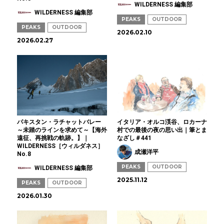
WILDERNESS 編集部
WILDERNESS 編集部
PEAKS
OUTDOOR
PEAKS
OUTDOOR
2026.02.10
2026.02.27
パキスタン・ラチャットバレー
イタリア・オルコ渓谷、ロカーナ
～未踏のラインを求めて～【海外
村での最後の夜の思い出｜筆とま
遠征、再挑戦の軌跡。】｜
なざし＃441
WILDERNESS［ウィルダネス］
成瀬洋平
No.8
PEAKS
OUTDOOR
WILDERNESS 編集部
2025.11.12
PEAKS
OUTDOOR
2026.01.30