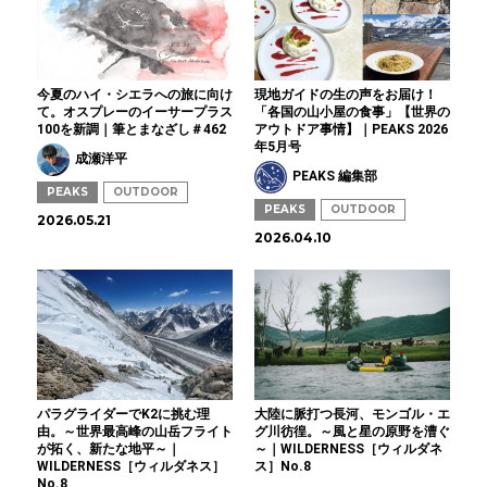
今夏のハイ・シエラへの旅に向け
現地ガイドの生の声をお届け！
て。オスプレーのイーサープラス
「各国の山小屋の食事」【世界の
100を新調｜筆とまなざし＃462
アウトドア事情】｜PEAKS 2026
年5月号
成瀬洋平
PEAKS 編集部
PEAKS
OUTDOOR
PEAKS
OUTDOOR
2026.05.21
2026.04.10
パラグライダーでK2に挑む理
大陸に脈打つ長河、モンゴル・エ
由。～世界最高峰の山岳フライト
グ川彷徨。～風と星の原野を漕ぐ
が拓く、新たな地平～｜
～｜WILDERNESS［ウィルダネ
WILDERNESS［ウィルダネス］
ス］No.8
No.8