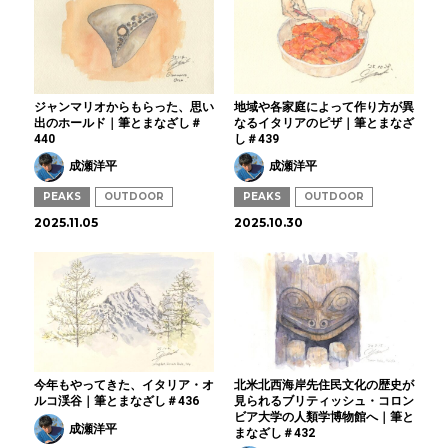
ジャンマリオからもらった、思い
地域や各家庭によって作り方が異
出のホールド｜筆とまなざし＃
なるイタリアのピザ｜筆とまなざ
440
し＃439
成瀬洋平
成瀬洋平
PEAKS
OUTDOOR
PEAKS
OUTDOOR
2025.11.05
2025.10.30
今年もやってきた、イタリア・オ
北米北西海岸先住民文化の歴史が
ルコ渓谷｜筆とまなざし＃436
見られるブリティッシュ・コロン
ビア大学の人類学博物館へ｜筆と
成瀬洋平
まなざし＃432