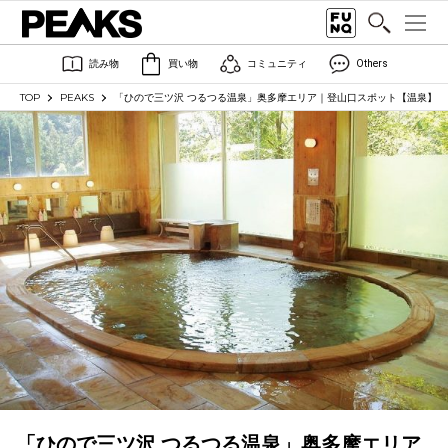
読み物
買い物
コミュニティ
Others
TOP
PEAKS
「ひので三ツ沢 つるつる温泉」奥多摩エリア｜登山口スポット【温泉】
「ひので三ツ沢 つるつる温泉」奥多摩エリア