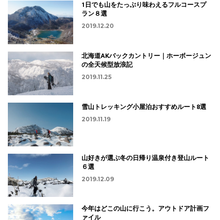
1日でも山をたっぷり味わえるフルコースプ
ラン８選
2019.12.20
北海道AKバックカントリー｜ホーボージュン
の全天候型放浪記
2019.11.25
雪山トレッキング小屋泊おすすめルート8選
2019.11.19
山好きが選ぶ冬の日帰り温泉付き登山ルート
６選
2019.12.09
今年はどこの山に行こう。アウトドア計画フ
ァイル