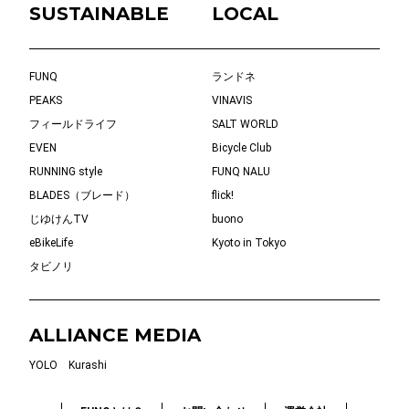
SUSTAINABLE
LOCAL
FUNQ
ランドネ
PEAKS
VINAVIS
フィールドライフ
SALT WORLD
EVEN
Bicycle Club
RUNNING style
FUNQ NALU
BLADES（ブレード）
flick!
じゆけんTV
buono
eBikeLife
Kyoto in Tokyo
タビノリ
ALLIANCE MEDIA
YOLO
Kurashi