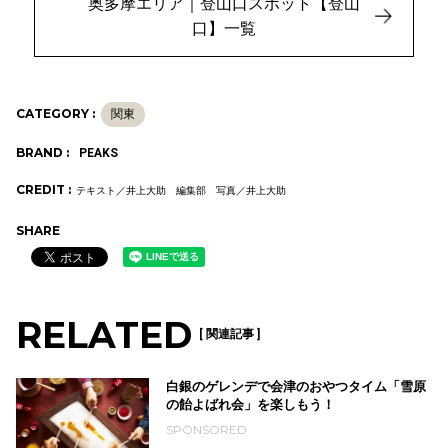
奥多摩エリア｜登山口スポット【登山
口】一覧
CATEGORY :
関東
BRAND :
PEAKS
CREDIT :
テキスト／井上大助 編集部 写真／井上大助
SHARE
RELATED
[ 関連記事 ]
白銀のゲレンデで会津のおやつタイム「雪原
の飴よばれ会」を楽しもう！
SPONSORED