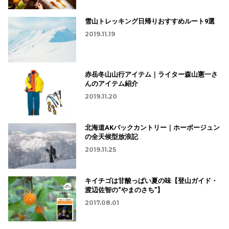
雪山トレッキング日帰りおすすめルート9選
2019.11.19
赤岳冬山山行アイテム｜ライター森山憲一さ
んのアイテム紹介
2019.11.20
北海道AKバックカントリー｜ホーボージュン
の全天候型放浪記
2019.11.25
キイチゴは甘酸っぱい夏の味【登山ガイド・
渡辺佐智の“やまのさち”】
2017.08.01