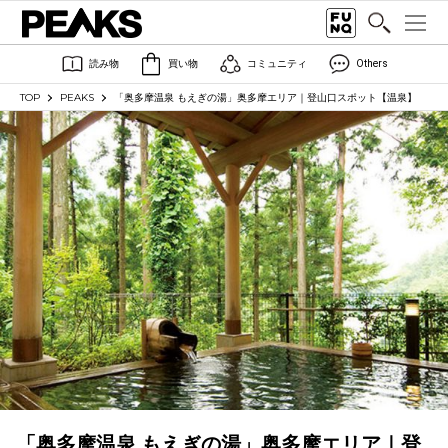
読み物
買い物
コミュニティ
Others
TOP
PEAKS
「奥多摩温泉 もえぎの湯」奥多摩エリア｜登山口スポット【温泉】
「奥多摩温泉 もえぎの湯」奥多摩エリア｜登