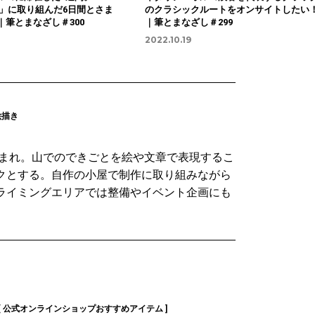
pit」に取り組んだ6日間とさま
のクラシックルートをオンサイトしたい
｜筆とまなざし＃300
｜筆とまなざし＃299
2022.10.19
絵描き
県生まれ。山でのできごとを絵や文章で表現するこ
クとする。自作の小屋で制作に取り組みながら
ライミングエリアでは整備やイベント企画にも
[ 公式オンラインショップおすすめアイテム ]