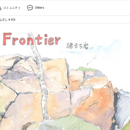
コミュニティ
Others
なざし＃305