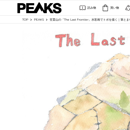
読み物
買い物
TOP
PEAKS
笠置山の「The Last Frontier」水彩画でトポを描く｜筆とま