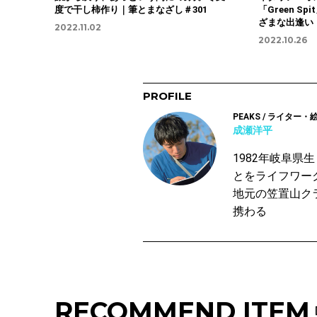
度で干し柿作り｜筆とまなざし＃301
「Green S
ざまな出逢い
2022.11.02
2022.10.26
PROFILE
PEAKS / ライター・
成瀬洋平
1982年岐阜
とをライフワー
地元の笠置山ク
携わる
RECOMMEND ITEM