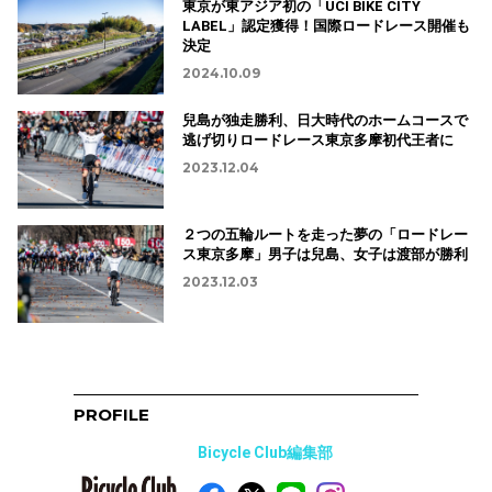
東京が東アジア初の「UCI BIKE CITY
LABEL」認定獲得！国際ロードレース開催も
決定
2024.10.09
兒島が独走勝利、日大時代のホームコースで
逃げ切りロードレース東京多摩初代王者に
2023.12.04
２つの五輪ルートを走った夢の「ロードレー
ス東京多摩」男子は兒島、女子は渡部が勝利
2023.12.03
PROFILE
Bicycle Club編集部