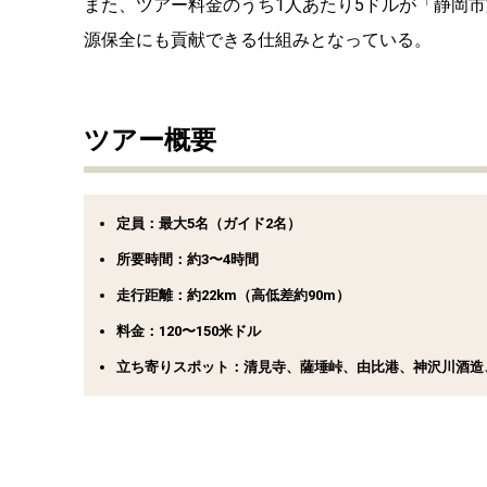
また、ツアー料金のうち1人あたり5ドルが「静岡
源保全にも貢献できる仕組みとなっている。
ツアー概要
定員：最大5名（ガイド2名）
所要時間：約3〜4時間
走行距離：約22km（高低差約90m）
料金：120〜150米ドル
立ち寄りスポット：清見寺、薩埵峠、由比港、神沢川酒造