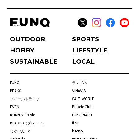
OUTDOOR
SPORTS
HOBBY
LIFESTYLE
SUSTAINABLE
LOCAL
FUNQ
ランドネ
PEAKS
VINAVIS
フィールドライフ
SALT WORLD
EVEN
Bicycle Club
RUNNING style
FUNQ NALU
BLADES（ブレード）
flick!
じゆけんTV
buono