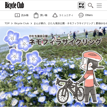
読み物
買い物
コミュニティ
Others
TOP
Bicycle Club
まんが家の、ひたち海浜公園・ネモフィラサイクリング｜夏福ゆるポタエ