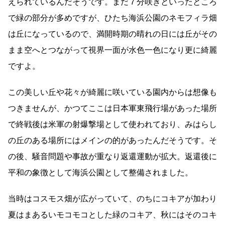
えられているんだそうです。まだ７分咲きといったところ
で緑の部分が多めですが、ひたち海浜公園のネモフィラ畑
は丘になっているので、満開時期の晴れの日には丘がその
まま空へとつながって視界一面が水色一色になり更に綺麗
ですよ。
この美しい丘や花々が綺麗に咲いている園内からは想像も
つきませんが、かつてここは日本軍東飛行場があった場所
で終戦後は米軍の射爆撃場として使われており、みはらし
の丘のある場所にはメインの的があったんだそうです。そ
の後、騒音問題や事故が重なり返還運動が拡大。返還後に
平和の象徴として海浜公園として整備されました。
当時はコスモス畑が広がっていて、のちにコキアが加わり
夏はまあるいモコモコとした緑のコキア、秋にはそのコキ