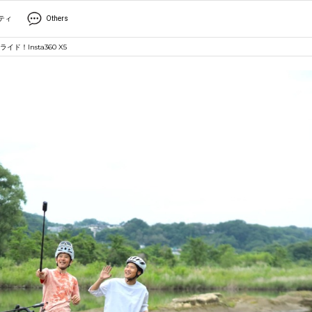
ティ
Others
！Insta360 X5