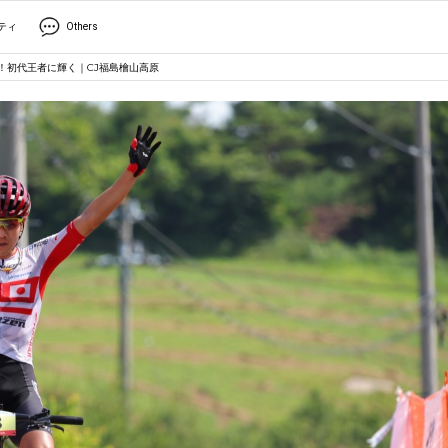
ティ
Others
！初代王者に輝く｜CJ福島檜山高原