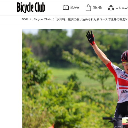
読み物
買い物
コミュニ
TOP
Bicycle Club
沢田時、復興の願い込められた新コースで圧巻の独走V