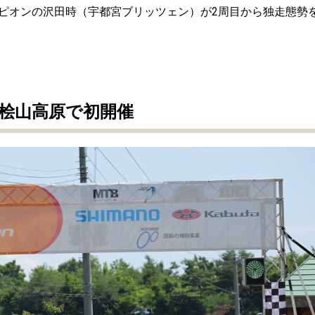
ピオンの沢田時（宇都宮ブリッツェン）が2周目から独走態勢
桧山高原で初開催