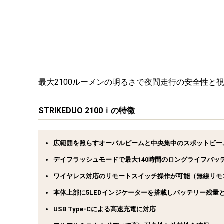
最大2100ルーメンの明るさで夜間走行の安全性と
STRIKEDUO 2100ｉの特徴
広範囲を照らすオーバルビームと中央集中のスポットビー
デイフラッシュモードで最大140時間のロングライフバッ
ワイヤレス対応のリモートスイッチ操作が可能（無線リモ
本体上部に5LEDインジケーターを搭載しバッテリー残量
USB Type-Cによる高速充電に対応