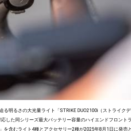
迫る明るさの大
光量ライト「STRIKE DUO2100i（ストライクデ
に対応した同シリーズ最大バッテリー
容量のハイエンドフロント
）」
を含むライト4種とアクセサリー2種が2025年8月1日に発売