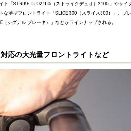
ト「STRIKE DUO2100i（ストライクデュオ）2100i」やサイ
薄型フロントライト「SLICE 300（スライス300）」、ブ
RAKE（シグナル ブレーキ）」などがラインナップされる。
も対応の大光量フロントライトなど