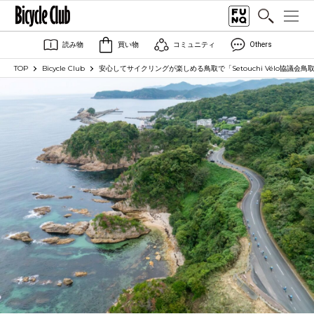
読み物
買い物
コミュニティ
Others
TOP
Bicycle Club
安心してサイクリングが楽しめる鳥取で「Setouchi Vélo協議会