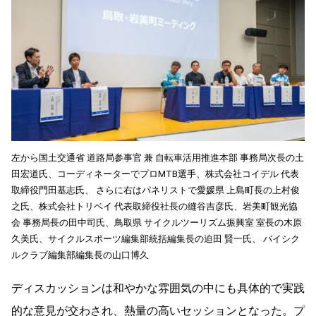
左から国土交通省 道路局参事官 兼 自転車活用推進本部 事務局次長の土
田宏道氏、コーディネーターでプロMTB選手、株式会社コイデル 代表
取締役門田基志氏、 さらに右はパネリストで愛媛県 上島町長の上村俊
之氏、株式会社トリベイ 代表取締役社長の縫谷吉彦氏、岩美町観光協
会 事務局長の田中司氏、鳥取県 サイクルツーリズム振興室 室長の木原
久美氏、サイクルスポーツ編集部統括編集長の迫田 賢一氏、 バイシク
ルクラブ編集部編集長の山口博久
ディスカッションは和やかな雰囲気の中にも具体的で実践
的な意見が交わされ、熱量の高いセッションとなった。プ