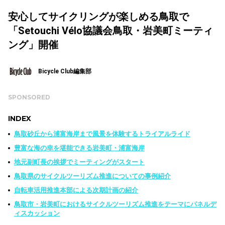
安心してサイクリングが楽しめる鳥取で
「Setouchi Vélo協議会鳥取・岩美町ミーティ
ング」開催
Bicycle Club編集部
SPONSORED
INDEX
鳥取砂丘から浦富海岸まで風景を体験するトライアルライド
豊富な海の幸を堪能できる岩美町・浦富海岸
地元副町長の挨拶でミーティングがスタート
鳥取県のサイクルツーリズム推進についての事例紹介
自転車活用推進本部による次期計画の紹介
鳥取市・岩美町におけるサイクルツーリズム推進をテーマにパネルデ
ィスカッション