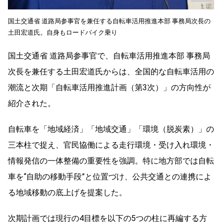
国土交通省 道路局参事官を兼任する自転車活用推進本部 事務局次長の
土田宏道氏。自身もロードバイク乗り
国土交通省 道路局参事官で、自転車活用推進本部 事務局
次長を兼任する土田宏道氏からは、全国的な自転車活用の
潮流と次期「自転車活用推進計画（第3次）」の方向性が
紹介された。
自転車を「地域経済」「地域交通」「環境（脱炭素）」の
三本柱で捉え、官民協働による走行環境・受け入れ環境・
情報発信の一体整備の重要性を強調。特に地方部では自転
車を“自助の移動手段”と位置づけ、公共交通との連携によ
る地域移動の底上げを提案した。
次期計画では現行の4目標を以下の5つの柱に再編する方