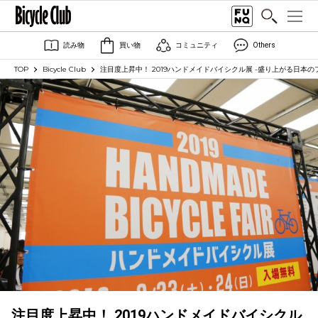
読み物
買い物
コミュニティ
Others
TOP
Bicycle Club
注目度上昇中！ 2019ハンドメイドバイシクル展 -盛り上がる日本の
注目度上昇中！ 2019ハンドメイドバイシクル